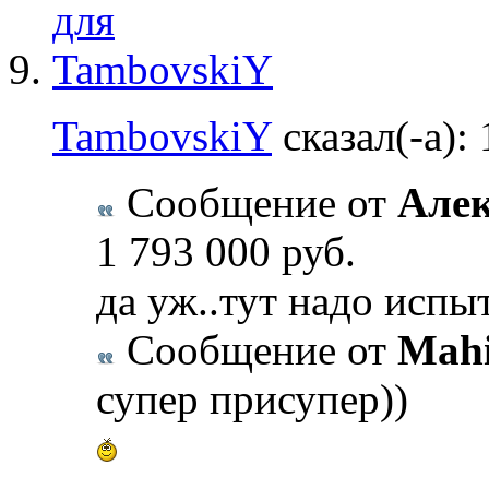
TambovskiY
сказал(-а):
Сообщение от
Але
1 793 000 руб.
да уж..тут надо испы
Сообщение от
Mah
супер присупер))