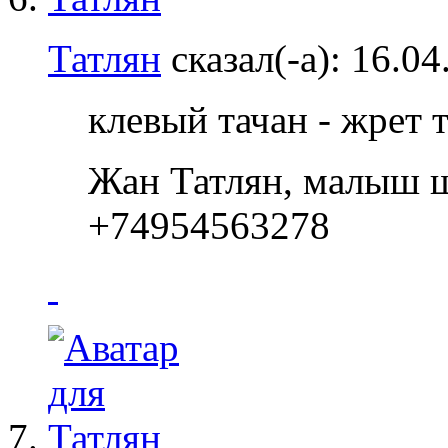
Татлян
сказал(-а):
16.04
клевый тачан - жрет 
Жан Татлян, малыш ш
+74954563278