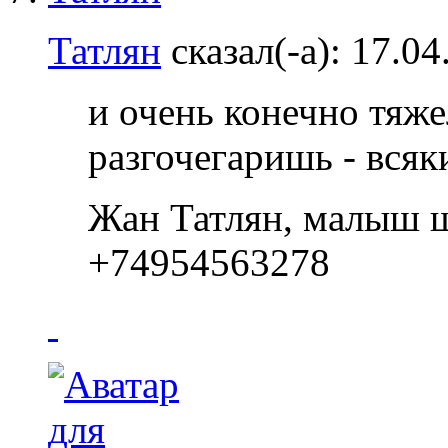
Татлян
сказал(-а):
17.04
и очень конечно тяже
разгочегаришь - всяк
Жан Татлян, малыш ш
+74954563278