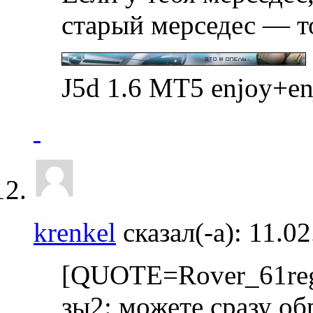
старый мерседес — т
J5d 1.6 MT5 enjoy+e
krenkel
сказал(-а):
11.0
[QUOTE=Rover_61reg
зы2: можете сразу об