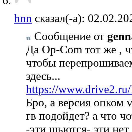
hnn
сказал(-а):
02.02.2
Сообщение от
genn
Да Op-Com тот же , ч
чтобы перепрошивае
здесь...
https://www.drive2.r
Бро, а версия опком v
гв подойдет? а что ч
-эти шьются- эти нет,