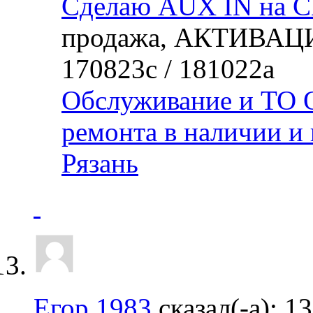
Сделаю AUX IN на C
продажа, АКТИВАЦИ
170823с / 181022а
Обслуживание и ТО О
ремонта в наличии и 
Рязань
Егор 1983
сказал(-а):
13