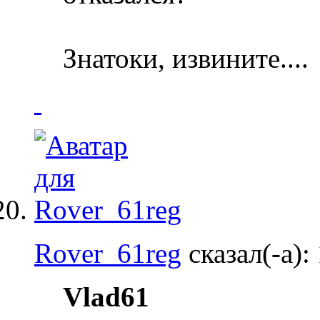
Знатоки, извините....
Rover_61reg
сказал(-а):
Vlad61