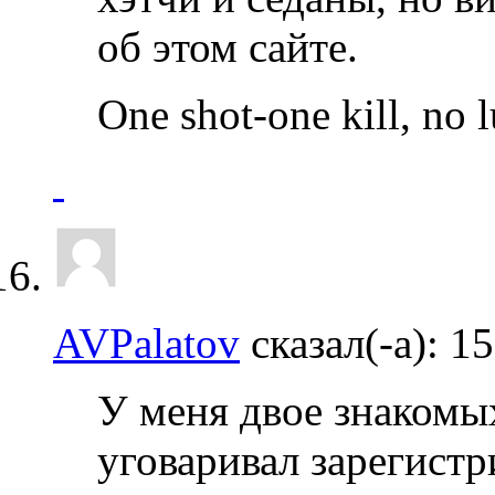
об этом сайте.
Onе shot-onе kill, no l
AVPalatov
сказал(-а):
15
У меня двое знакомых
уговаривал зарегистр