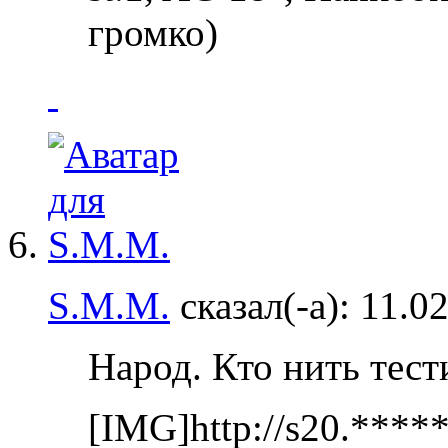
громко)
S.M.M.
сказал(-а):
11.0
Народ. Кто нить тес
[IMG]http://s20.***