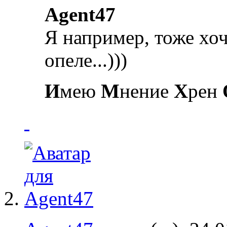
Agent47
Я например, тоже хоч
опеле...)))
И
мею
М
нение
Х
рен