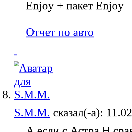
Enjoy + пакет Enjoy
Отчет по авто
S.M.M.
сказал(-а):
11.0
А если с Астра Н сра