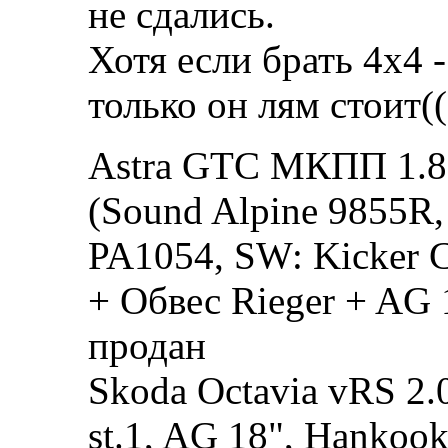
не сдались.
Хотя если брать 4х4 
только он лям стоит((.
Astra GTC МКПП 1.8 
(Sound Alpine 9855R,
PA1054, SW: Kicker 
+ Обвес Rieger + AG 
продан
Skoda Octavia vRS 2
st.1, AG 18", Hankoo