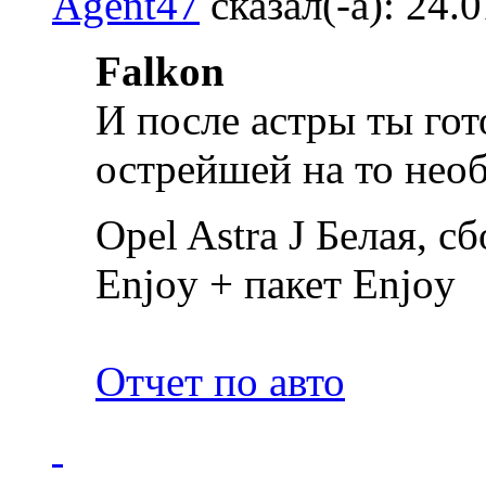
Agent47
сказал(-а):
24.
Falkon
И после астры ты гот
острейшей на то нео
Opel Astra J Белая, с
Enjoy + пакет Enjoy
Отчет по авто