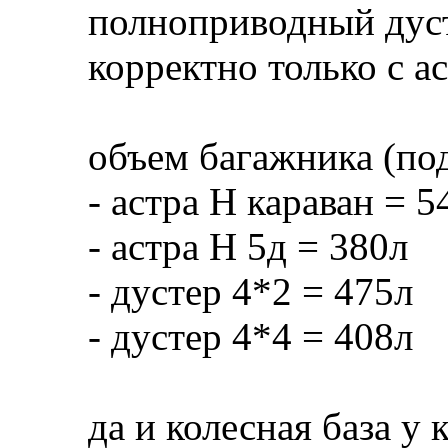
полноприводный дуст
корректно только с а
объем багажника (под
- астра Н караван = 5
- астра Н 5д = 380л
- дустер 4*2 = 475л
- дустер 4*4 = 408л
да и колесная база у 