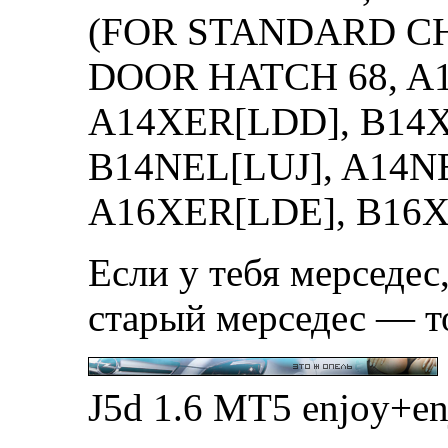
(FOR STANDARD CH
DOOR HATCH 68, A
A14XER[LDD], B14X
B14NEL[LUJ], A14NE
A16XER[LDE], B16X
Если у тебя мерседес,
старый мерседес — т
J5d 1.6 MT5 enjoy+e