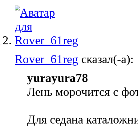
Rover_61reg
сказал(-а):
yurayura78
Лень морочится с фот
Для седана каталожн