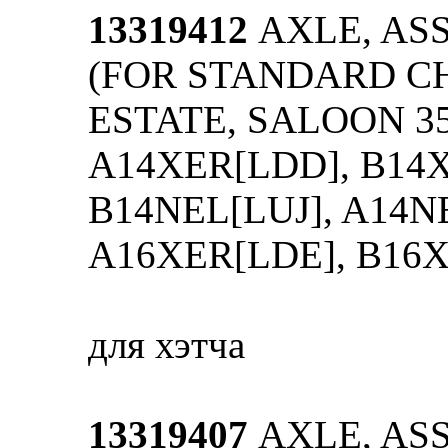
13319412
AXLE, ASS
(FOR STANDARD CH
ESTATE, SALOON 35
A14XER[LDD], B14X
B14NEL[LUJ], A14NE
A16XER[LDE], B16X
для хэтча
13319407
AXLE, ASS