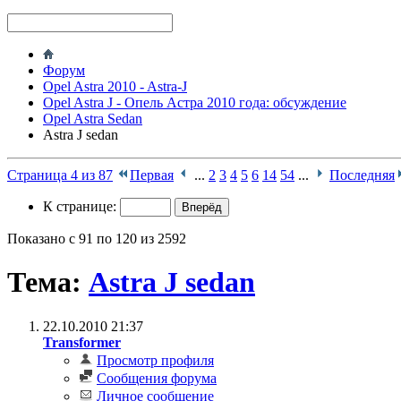
Форум
Opel Astra 2010 - Astra-J
Opel Astra J - Опель Астра 2010 года: обсуждение
Opel Astra Sedan
Astra J sedan
Страница 4 из 87
Первая
...
2
3
4
5
6
14
54
...
Последняя
К странице:
Показано с 91 по 120 из 2592
Тема:
Astra J sedan
22.10.2010
21:37
Transformer
Просмотр профиля
Сообщения форума
Личное сообщение