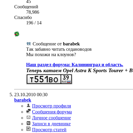
45
Сообщений
78,986
Спасибо
196
/
14
Сообщение от
barabek
Так забавно читать седановодов
Мы похожи на клоунов?
Наш раздел форума: Калининград и область.
Теперь катаем Opel Astra K Sports Tourer 
23.10.2010
00:30
barabek
Просмотр профиля
Сообщения форума
Личное сообщение
Записи в дневнике
Просмотр статей