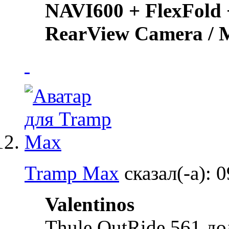
NAVI600 + FlexFold 
RearView Camera /
Tramp Max
сказал(-а):
0
Valentinos
Thule OutRide 561 д