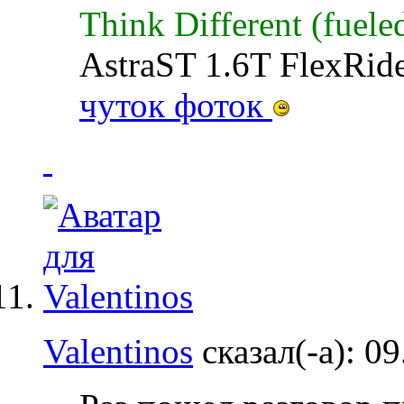
Think Different (fuele
AstraST 1.6T FlexRid
чуток фоток
Valentinos
сказал(-а):
09