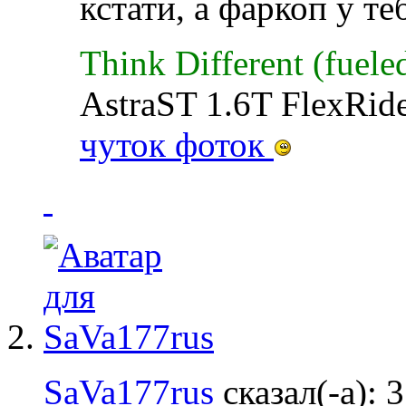
кстати, а фаркоп у те
Think Different (fuele
AstraST 1.6T FlexRid
чуток фоток
SaVa177rus
сказал(-а):
3