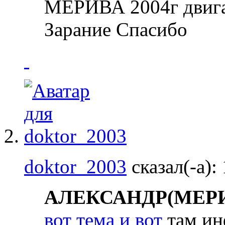
МЕРИВА 2004г двига
Зарание Спасибо
doktor_2003
сказал(-а):
АЛЕКСАНДР(МЕРИ
вот тема
и вот
там ин