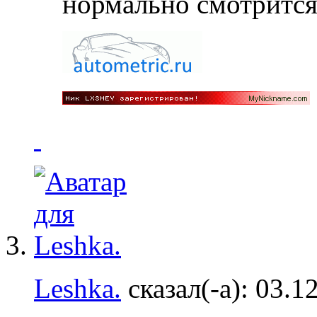
нормально смотритс
Leshka.
сказал(-а):
03.1