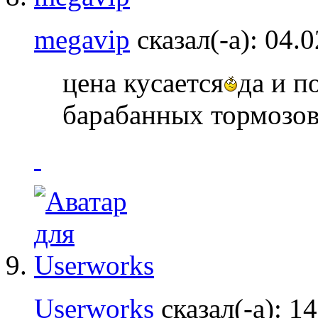
megavip
сказал(-а):
04.
цена кусается
да и п
барабанных тормозов
Userworks
сказал(-а):
14