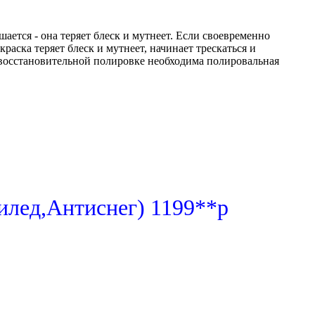
ется - она теряет блеск и мутнеет. Если своевременно
раска теряет блеск и мутнеет, начинает трескаться и
о восстановительной полировке необходима полировальная
илед,Антиснег) 1199**р