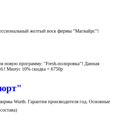
фессиональный желтый воск фирмы "Магвайрс"!
м новую программу: "Fresh-полировка"! Данная
уб.! Минус 10% скидка = 6750р
Вюрт"
ирмы Wurth. Гарантия производителя год. Основные
состава)