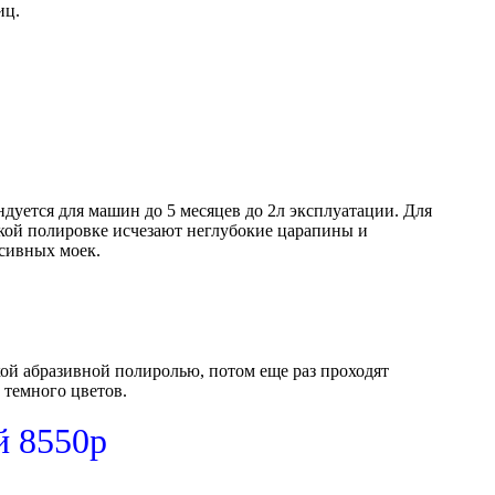
иц.
ется для машин до 5 месяцев до 2л эксплуатации. Для
гкой полировке исчезают неглубокие царапины и
ссивных моек.
кой абразивной полиролью, потом еще раз проходят
темного цветов.
й 8550р