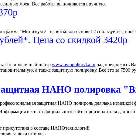
ессивных моек. Все работы выполняются вручную.
870р
программа "Минимум 2" на восковой основе! Используеться про
ублей*. Цена со скидкой 3420р
ль. Полировочный центр
www.avtopolirovka.ru
рад предложить Ва
ановительную, а также защитную полировку. Всё это за 7500 р
Защитная НАНО полировка "
Профессиональная защитная НАНО полироль для лака немецкой ф
Информация взята с официального сайта производителя данного 
ет присутствия в составе НАНОтехнологий
ивная защита от воды.