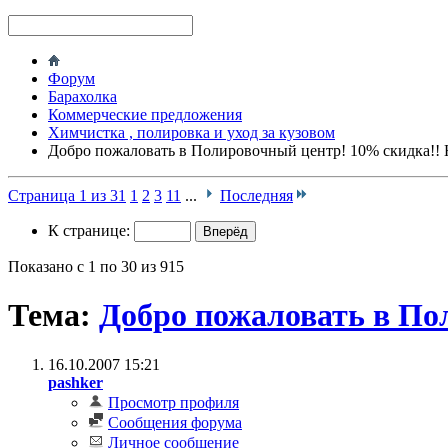
Форум
Барахолка
Коммерческие предложения
Химчистка , полировка и уход за кузовом
Добро пожаловать в Полировочный центр! 10% скидка!! 
Страница 1 из 31
1
2
3
11
...
Последняя
К странице:
Показано с 1 по 30 из 915
Тема:
Добро пожаловать в По
16.10.2007
15:21
pashker
Просмотр профиля
Сообщения форума
Личное сообщение