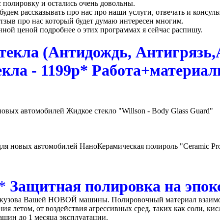
 полировку и остались очень довольны.
ы будем рассказывать про нас про наши услуги, отвечать и консу
отзыв про нас который будет думаю интересен многим.
ной ценой подробнее о этих программах я сейчас распишу.
текла (Антидождь, Антигрязь,
екла - 1199р* Работа+материалы
вых автомобилей Жидкое стекло "Willson - Body Glass Guard"
я новых автомобилей НаноКерамическая полироль "Ceramic Pro
.*
Защитная полировка на эпокс
зова Вашей НОВОЙ машины. Полировочный материал взаимодей
я летом, от воздействия агрессивных сред, таких как соли, ки
шин до 1 месяца эксплуатации.