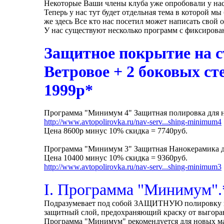
Некоторые Ваши члены клуба уже опробовали у нас
Теперь у нас тут будет отдельная тема в которой м
же здесь Все кто нас посетил может написать свой 
У нас существуют несколько программ с фиксирован
Защитное покрытие на с
Ветровое + 2 боковых ст
1999р*
Программа "Минимум 4" Защитная полировка для но
http://www.avtopolirovka.ru/nav-serv...shing-minimum4
Цена 8600р минус 10% скидка = 7740руб.
Программа "Минимум 3" Защитная Нанокерамика дл
Цена 10400 минус 10% скидка = 9360руб.
http://www.avtopolirovka.ru/nav-serv...shing-minimum3
I. Программа "Минимум"
Подразумевает под собой ЗАЩИТНУЮ полировку ку
защитный слой, предохраняющий краску от выгорани
Программа "Минимум" рекомендуется для новых ма