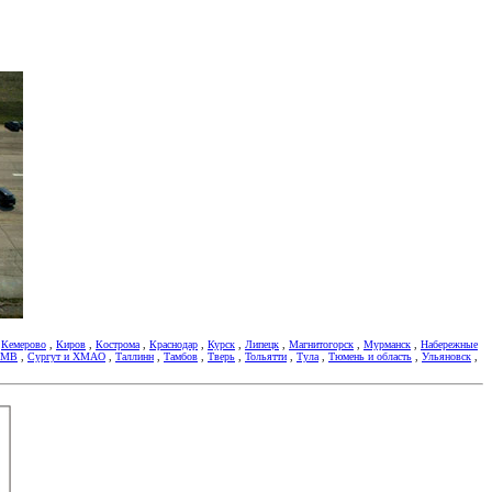
,
Кемерово
,
Киров
,
Кострома
,
Краснодар
,
Курск
,
Липецк
,
Магнитогорск
,
Мурманск
,
Набережные
 КМВ
,
Сургут и ХМАО
,
Таллинн
,
Тамбов
,
Тверь
,
Тольятти
,
Тула
,
Тюмень и область
,
Ульяновск
,