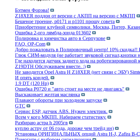
Бэтмен Форэва!
Z18XER поддон от версии с АКПП на версию с МКПП
Бешеное троение, p0171 и p1101 прошу совета
Приобретение клубной символики. Москва, Питер, Казан
Ошибка 2-ого лямбда-зонда 013602
Полировка и химчистка авто в Серпухове
FAQ. OP-Com
Добро пожаловать в Полировочный центр! 10% скидка!! 
Глюк СИМ-модуля (не работает звуковой сигнал,кнопки н
Где находится датчик заднего хода на роботизированной 
Z19DTH Обслуживаем вместе. :)
Не заводится Opel Astra H Z18XER (нет связи с ЭБУ) Simt
И опять кондей.
1.9 DT (120 Hp)
Ошибка Р0720 и "авто стоит на месте не двигаясь"
Выскакивает желтая маслянка
Плавают обороты при холодном запуске
GTC
Сервис ESP, датчик ABS. Нужен электрик.
Всем у кого МКПП. Набираем статистику.
Разбираю астра h 2005гв
куплю астру от 06 года, дороже чем трейд ин)
Установка ОРИГИНАЛЬНЫХ опций Astra H-J, Zafira B-C,
Помогите с выбором сигнализации