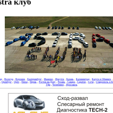
tra клуб
ад
,
Вологда
,
Воронеж
,
Екатеринбург
,
Иваново
,
Иркутск
,
Казань
,
Калининград
,
Калуга и Обнинск
,
Оренбург
,
Орёл
,
Пенза
,
Пермь
,
Ростов-на-Дону
,
Рязань
,
Самара
,
Саратов
,
Сочи
,
Ставрополь и
Уфа
,
Челябинск
,
Ярославль