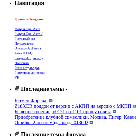
Навигация
Группа в Telegram
Форум Opel Astra
Форум Opel Astra J
Фотоальбомы
Пользователи
Отзывы Opel Astra
Astra H FAQ
Cкидки Астраклубу
Новичкам
Гимн астраводов
Форумные линеечки
VK
Последние темы -
Бэтмен Форэва!
Z18XER поддон от версии с АКПП на версию с МКПП
Бешеное троение, p0171 и p1101 прошу совета
Приобретение клубной символики. Москва, Питер, Казан
Ошибка 2-ого лямбда-зонда 013602
Последние темы форума