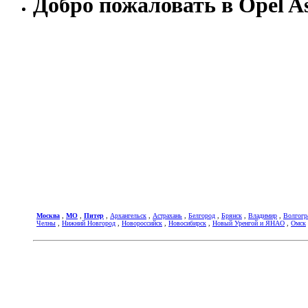
Добро пожаловать в Opel As
Москва
,
МО
,
Питер
,
Архангельск
,
Астрахань
,
Белгород
,
Брянск
,
Владимир
,
Волгогр
Челны
,
Нижний Новгород
,
Новороссийск
,
Новосибирск
,
Новый Уренгой и ЯНАО
,
Омск