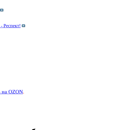
- Респект!
ь на OZON
.