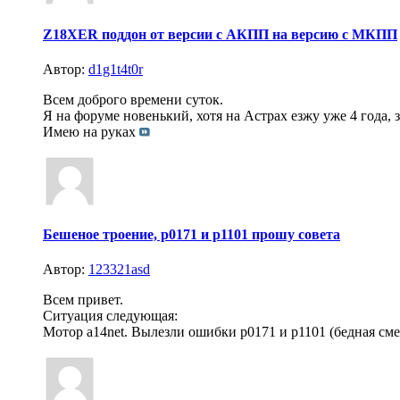
Z18XER поддон от версии с АКПП на версию с МКПП
Автор:
d1g1t4t0r
Всем доброго времени суток.
Я на форуме новенький, хотя на Астрах езжу уже 4 года, 
Имею на руках
Бешеное троение, p0171 и p1101 прошу совета
Автор:
123321asd
Всем привет.
Ситуация следующая:
Мотор a14net. Вылезли ошибки p0171 и p1101 (бедная см