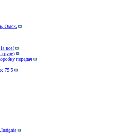
ь, Омск.
На всё!
а руле)
коробку передач
ec 75.5
Insignia