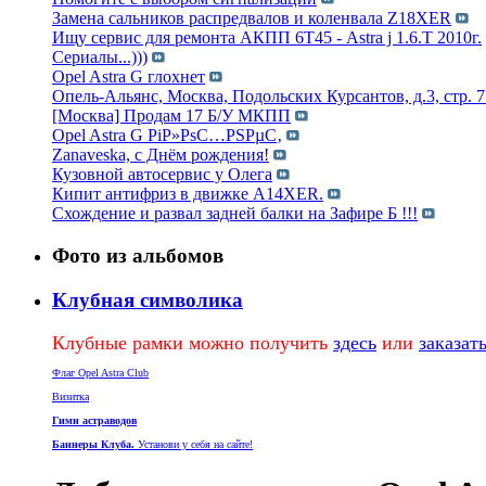
Замена сальников распредвалов и коленвала Z18XER
Ищу сервис для ремонта АКПП 6Т45 - Astra j 1.6.Т 2010г.
Сериалы...)))
Opel Astra G глохнет
Опель-Альянс, Москва, Подольских Курсантов, д.3, стр. 7 
[Москва] Продам 17 Б/У МКПП
Opel Astra G РіР»РѕС…РЅРµС‚
Zanaveska, с Днём рождения!
Кузовной автосервис у Олега
Кипит антифриз в движке A14XER.
Схождение и развал задней балки на Зафире Б !!!
Фото из альбомов
Клубная символика
Клубные рамки можно получить
здесь
или
заказат
Флаг Opel Astra Club
Визитка
Гимн астраводов
Баннеры Клуба.
Установи у себя на сайте!