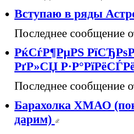
Вступаю в ряды Астр
Последнее сообщение 
РќСѓР¶РµРЅ РїСЂРѕР
РґР»СЏ Р·Р°РїРёСЃРё
Последнее сообщение 
Барахолка ХМАО (пок
дарим)