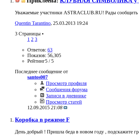
Приклеена:
КЛУБНАЯ СИМВОЛИКА у о
Уважаемые участники ASTRACLUB.RU! Рады сообщить Ва
Quentin Tarantino
‎, 25.03.2013 19:24
3 Страницы
•
1
2
3
Ответов:
63
Показов: 56,305
Рейтинг5 / 5
Последнее сообщение от
santos007
Просмотр профиля
Сообщения форума
Записи в дневнике
Просмотр статей
12.09.2015
21:08
Коробка в режиме F
День добрый ! Пришла беда в новом году , подскажите гр