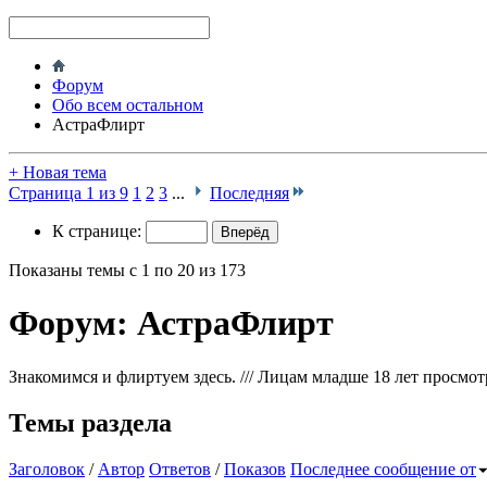
Форум
Обо всем остальном
АстраФлирт
+
Новая тема
Страница 1 из 9
1
2
3
...
Последняя
К странице:
Показаны темы с 1 по 20 из 173
Форум:
АстраФлирт
Знакомимся и флиртуем здесь. /// Лицам младше 18 лет просмотр
Темы раздела
Заголовок
/
Автор
Ответов
/
Показов
Последнее сообщение от