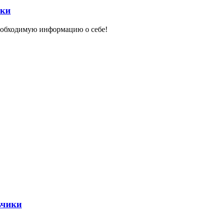
чки
еобходимую информацию о себе!
ьчики