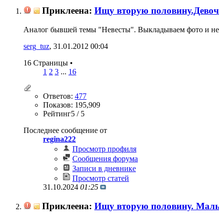
Приклеена:
Ищу вторую половину.Дево
Аналог бывшей темы "Невесты". Выкладываем фото и н
serg_tuz
‎, 31.01.2012 00:04
16 Страницы
•
1
2
3
...
16
Ответов:
477
Показов: 195,909
Рейтинг5 / 5
Последнее сообщение от
regina222
Просмотр профиля
Сообщения форума
Записи в дневнике
Просмотр статей
31.10.2024
01:25
Приклеена:
Ищу вторую половину. Мал