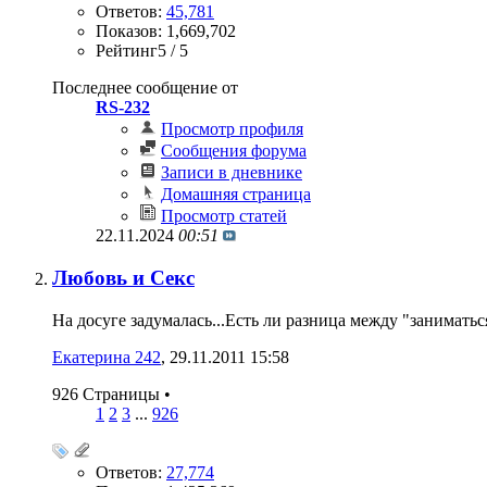
Ответов:
45,781
Показов: 1,669,702
Рейтинг5 / 5
Последнее сообщение от
RS-232
Просмотр профиля
Сообщения форума
Записи в дневнике
Домашняя страница
Просмотр статей
22.11.2024
00:51
Любовь и Секс
На досуге задумалась...Есть ли разница между "занимать
Екатерина 242
‎, 29.11.2011 15:58
926 Страницы
•
1
2
3
...
926
Ответов:
27,774