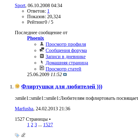
Sport
‎, 06.10.2008 04:34
Ответов:
1
Показов: 20,324
Рейтинг0 / 5
Последнее сообщение от
Phoenix
Просмотр профиля
Сообщения форума
Записи в дневнике
Домашняя страница
Просмотр статей
25.06.2009
11:52
Флиртушки для любителей )))
:smile1::smile1::smile1:Любителям пофлиртовать посвяща
Marfusha
‎, 24.02.2013 21:36
1527 Страницы
•
1
2
3
...
1527