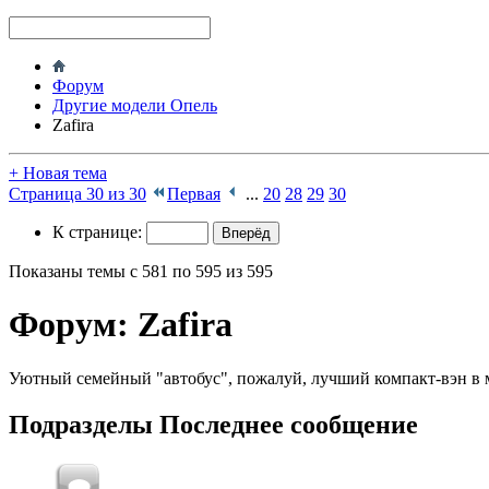
Форум
Другие модели Опель
Zafira
+
Новая тема
Страница 30 из 30
Первая
...
20
28
29
30
К странице:
Показаны темы с 581 по 595 из 595
Форум:
Zafira
Уютный семейный "автобус", пожалуй, лучший компакт-вэн в м
Подразделы
Последнее сообщение