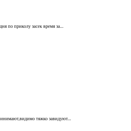
ня по приколу засек время за...
принимают,видимо тяжко завидуют...