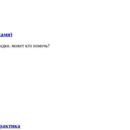
ками)
кидки. может кто помочь?
практика