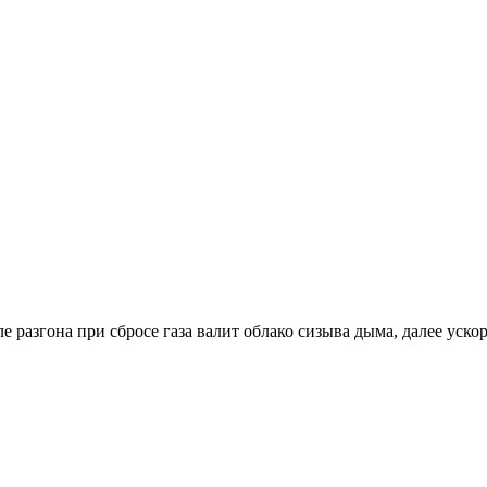
 разгона при сбросе газа валит облако сизыва дыма, далее ускор