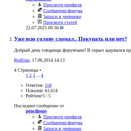
Просмотр профиля
Сообщения форума
Записи в дневнике
Просмотр статей
22.07.2025
00:56
Уже всю голову сломал.. Покупать или нет?
Добрый день товарищи форумчане! В серьез задумался приоб
Redl1ne
‎, 17.06.2014 14:13
4 Страницы
•
1
2
3
...
4
Ответов:
118
Показов: 61,614
Рейтинг5 / 5
Последнее сообщение от
pencilpops
Просмотр профиля
Сообщения форума
Записи в дневнике