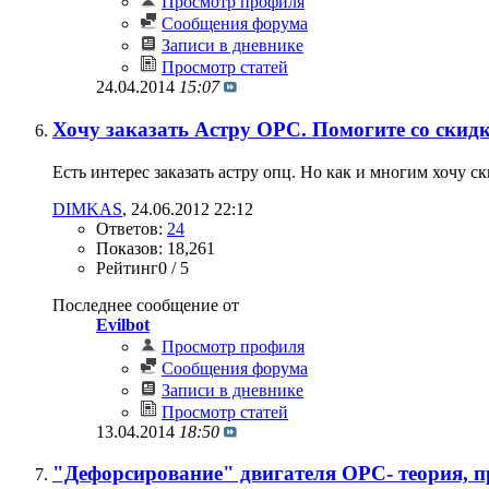
Просмотр профиля
Сообщения форума
Записи в дневнике
Просмотр статей
24.04.2014
15:07
Хочу заказать Астру OPC. Помогите со скид
Есть интерес заказать астру опц. Но как и многим хочу с
DIMKAS
‎, 24.06.2012 22:12
Ответов:
24
Показов: 18,261
Рейтинг0 / 5
Последнее сообщение от
Evilbot
Просмотр профиля
Сообщения форума
Записи в дневнике
Просмотр статей
13.04.2014
18:50
"Дефорсирование" двигателя OPC- теория, 