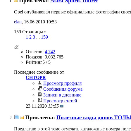
Приклеена:
Astra Sports Tourer
Opel опубликовал первые официальные фотографии своего н
elan
‎, 16.06.2010 10:53
159 Страницы
•
1
2
3
...
159
Ответов:
4,742
Показов: 9,032,765
Рейтинг5 / 5
Последнее сообщение от
CHTOPR
Просмотр профиля
Сообщения форума
Записи в дневнике
Просмотр статей
23.11.2020
13:55
Приклеена:
Полезные коды допов ТОЛЬКО
Предлагаю в этой теме отмечать каталожные номера пол