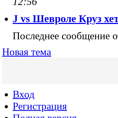
12:56
J vs Шевроле Круз хе
Последнее сообщение 
Новая тема
Вход
Регистрация
Полная версия