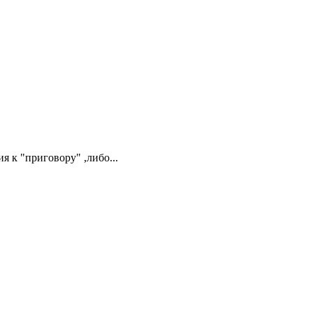
я к "приговору" ,либо...