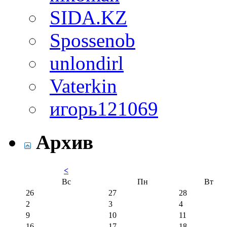
SIDA.KZ
Spossenob
unlondirl
Vaterkin
игорь121069
Архив
<
Вс
Пн
Вт
26
27
28
2
3
4
9
10
11
16
17
18