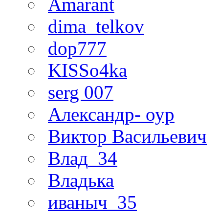
Amarant
dima_telkov
dop777
KISSo4ka
serg 007
Александр- оур
Виктор Васильевич
Влад_34
Владька
иваныч_35