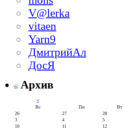
V@lerka
vitaen
Yarn9
ДмитрийАл
ДосЯ
Архив
<
Вс
Пн
Вт
26
27
28
3
4
5
10
11
12