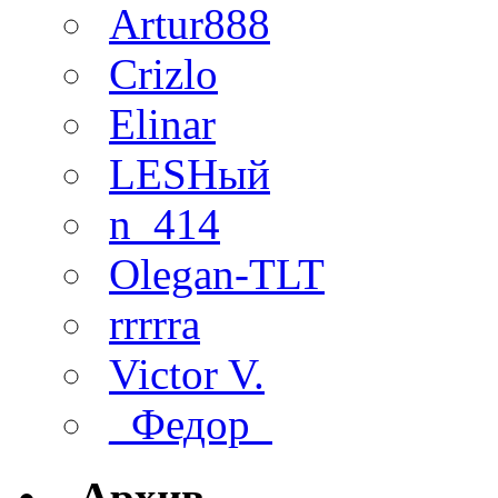
Artur888
Crizlo
Elinar
LESHый
n_414
Olegan-TLT
rrrrra
Victor V.
_Федор_
Архив