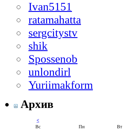
Ivan5151
ratamahatta
sergcitystv
shik
Spossenob
unlondirl
Yuriimakform
Архив
<
Вс
Пн
Вт