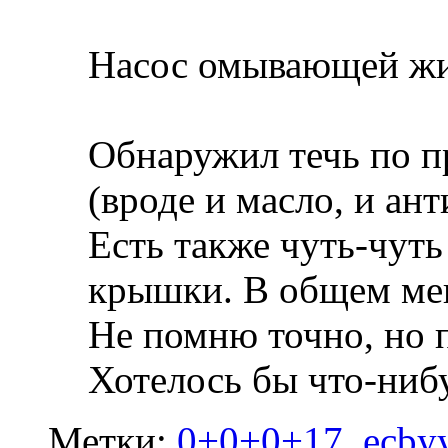
Насос омывающей жи
Обнаружил течь по п
(вроде и масло, и ан
Есть также чуть-чуть
крышки. В общем меня
Не помню точно, но п
Хотелось бы что-нибу
Метки:
0+0+0+17
,
ecby