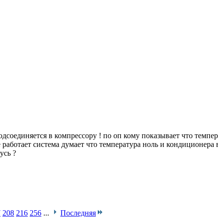
дсоединяется в компрессору ! по оп кому показывает что темпер
не работает система думает что температура ноль и кондиционера
усь ?
7
208
216
256
...
Последняя