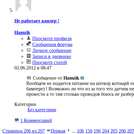
Не работает кондер !
Hamzik
Просмотр профиля
Сообщения форума
Личное сообщение
Записи в дневнике
Просмотр статей
02.06.2012 в 08:47
Сообщение от
Hamzik
Вообщем не подается питание на штекер котоырй по
бампере) ! Возможно ли что из за того что датчик 
провести а то там столько проводов боюсь не разбер
Категории
‎
Без категории
1 Комментарий
Страница 206 из 297
Первая
...
106
156
196
204
205
206
20