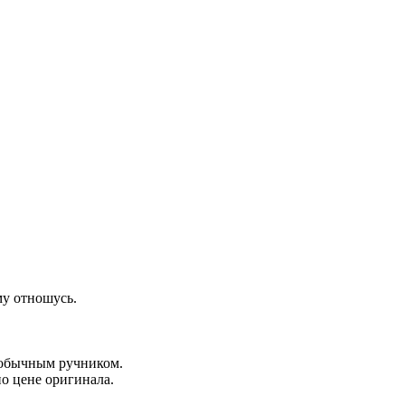
му отношусь.
с обычным ручником.
по цене оригинала.