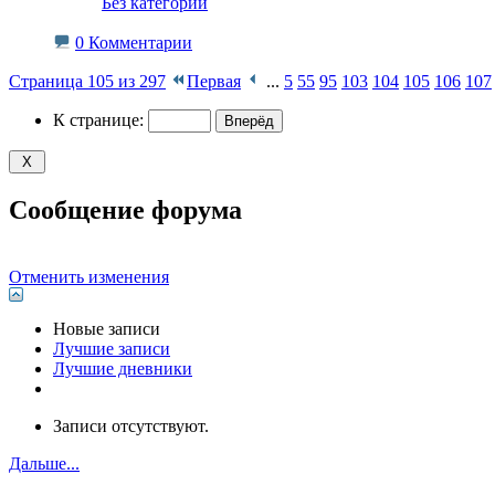
‎
Без категории
0 Комментарии
Страница 105 из 297
Первая
...
5
55
95
103
104
105
106
107
К странице:
Сообщение форума
Отменить изменения
Новые записи
Лучшие записи
Лучшие дневники
Записи отсутствуют.
Дальше...