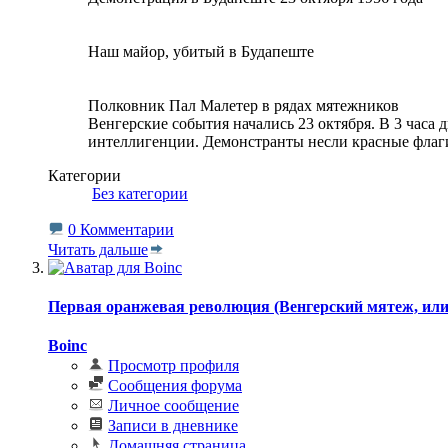
Наш майор, убитый в Будапеште
Полковник Пал Малетер в рядах мятежников
Венгерские события начались 23 октября. В 3 часа 
интеллигенции. Демонстранты несли красные флаги
Категории
‎
Без категории
0 Комментарии
Читать дальше
Первая оранжевая революция (Венгерский мятеж, или
Boinc
Просмотр профиля
Сообщения форума
Личное сообщение
Записи в дневнике
Домашняя страница