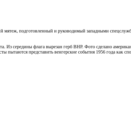
кий мятеж, подготовленный и руководимый западными спецслуж
та. Из середины флага вырезан герб ВНР. Фото сделано америка
исты пытаются представить венгерские события 1956 года как с