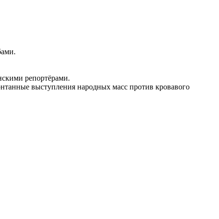
бами.
нскими репортёрами.
понтанные выступления народных масс против кровавого