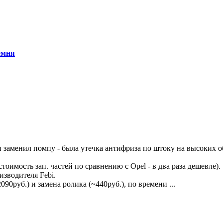
емня
а и заменил помпу - была утечка антифриза по штоку на высоких 
тоимость зап. частей по сравнению с Opel - в два раза дешевле).
изводителя Febi.
090руб.) и замена ролика (~440руб.), по времени
...