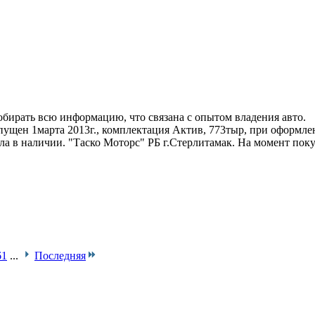
обирать всю информацию, что связана с опытом владения авто.
ыпущен 1марта 2013г., комплектация Актив, 773тыр, при оформле
ла в наличии. "Таско Моторс" РБ г.Стерлитамак. На момент поку
.
61
...
Последняя