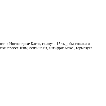
нии в Ингосстрахе Каско, скинули 15 тыр, бызговики и
пки пробег 16км, бензина 6л, антифриз макс., тормозуха