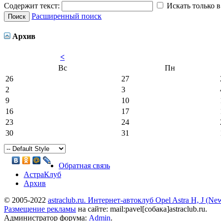
Содержит текст:
Искать только в
Расширенный поиск
Архив
<
Вс
Пн
26
27
2
3
9
10
16
17
23
24
30
31
Обратная связь
АстраКлуб
Архив
© 2005-2022
astraclub.ru. Интернет-автоклуб Opel Astra H, J (Ne
Размещение рекламы
на сайте: mаil:pavel[собака]astraclub.ru.
Администратор форума:
Admin
.