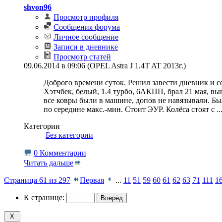
shvon96
Просмотр профиля
Сообщения форума
Личное сообщение
Записи в дневнике
Просмотр статей
09.06.2014 в 09:06 (OPEL Astra J 1.4T AT 2013г.)
Доброго времени суток. Решил завести дневник и с
Хэтчбек, белый, 1.4 турбо, 6АКПП, брал 21 мая, в
все ковры были в машине, допов не навязывали. Бы
по середине макс.-мин. Стоит ЭУР. Колёса стоят с
..
Категории
‎
Без категории
0 Комментарии
Читать дальше
Страница 61 из 297
Первая
...
11
51
59
60
61
62
63
71
111
1
К странице: