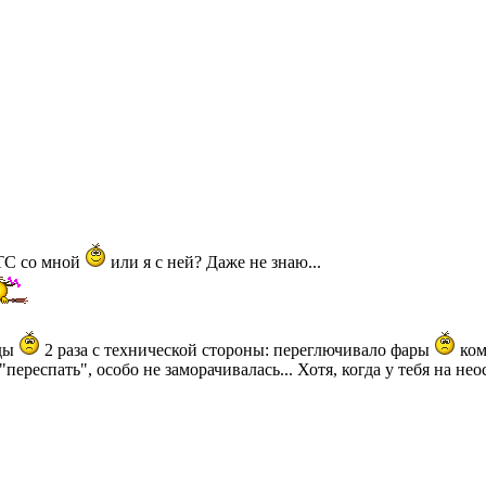
GTC со мной
или я с ней? Даже не знаю...
жды
2 раза с технической стороны: переглючивало фары
ком
"переспать", особо не заморачивалась... Хотя, когда у тебя на 