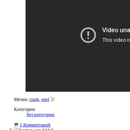
Метки:
crash
,
opel
Категории
‎
Без категории
1 Комментарий