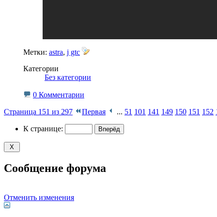
Метки:
astra
,
j gtc
Категории
‎
Без категории
0 Комментарии
Страница 151 из 297
Первая
...
51
101
141
149
150
151
152
К странице:
Сообщение форума
Отменить изменения