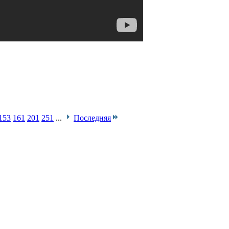
153
161
201
251
...
Последняя