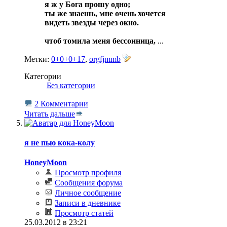
я ж у Бога прошу одно;
ты же знаешь, мне очень хочется
видеть звезды через окно.
чтоб томила меня бессонница,
...
Метки:
0+0+0+17
,
orgfjmmb
Категории
‎
Без категории
2 Комментарии
Читать дальше
я не пью кока-колу
HoneyMoon
Просмотр профиля
Сообщения форума
Личное сообщение
Записи в дневнике
Просмотр статей
25.03.2012 в 23:21