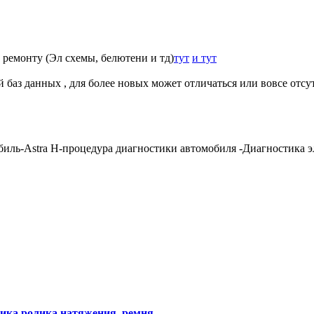
ремонту (Эл схемы, белютени и тд)
тут
и тут
й баз данных , для более новых может отличаться или вовсе отс
иль-Astra H-процедура диагностики автомобиля -Диагностика 
ика ролика натяжения, ремня