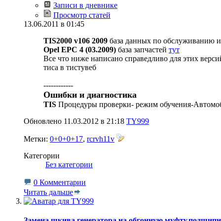
Записи в дневнике
Просмотр статей
13.06.2011 в 01:45
TIS2000 v106 2009
база данных по обслуживанию и 
Opel EPC 4 (03.2009)
база запчастей
тут
Все что ниже написано справедливо для этих верси
тиса в тистувеб
------------
Ошибки и диагностика
TIS
Процедуры проверки- режим обучения-Автомоб
Обновлено 11.03.2012 в 21:18
TY999
Метки:
0+0+0+17
,
rcrvh11v
Категории
‎
Без категории
0 Комментарии
Читать дальше
Замена шкива генератора на обгонную муфту,подшипн