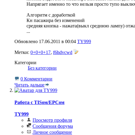
Напрягает именно то что нельзя просто тупо выключ
Алгоритм с доработкой
Кн пасажира без изменений
средняя кнопка - нажата(выкл среднюю лампу) отжа
...
Обновлено 17.06.2011 в 00:04
TY999
Метки:
0+0+0+17
,
f6hdvcwd
Категории
‎
Без категории
0 Комментарии
Читать дальше
Работа с TISом/EPCом
TY999
Просмотр профиля
Сообщения форума
Личное сообщение