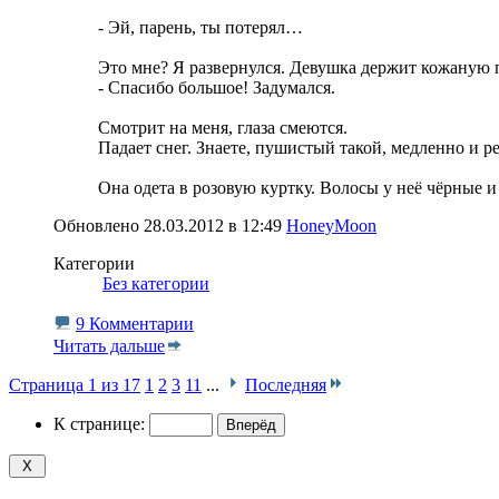
- Эй, парень, ты потерял…
Это мне? Я развернулся. Девушка держит кожаную п
- Спасибо большое! Задумался.
Смотрит на меня, глаза смеются.
Падает снег. Знаете, пушистый такой, медленно и р
Она одета в розовую куртку. Волосы у неё чёрные 
Обновлено 28.03.2012 в 12:49
HoneyMoon
Категории
‎
Без категории
9 Комментарии
Читать дальше
Страница 1 из 17
1
2
3
11
...
Последняя
К странице: