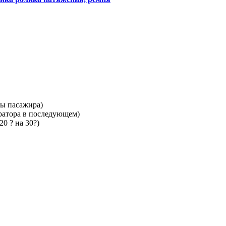
ны пасажира)
ератора в последующем)
0 ? на 30?)