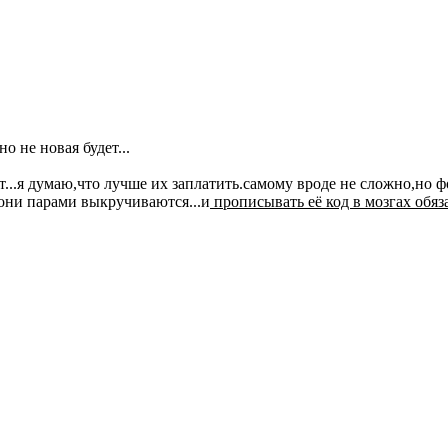
о не новая будет...
...я думаю,что лучше их заплатить.самому вроде не сложно,но ф
 они парами выкручиваются...и
прописывать её код в мозгах обяз