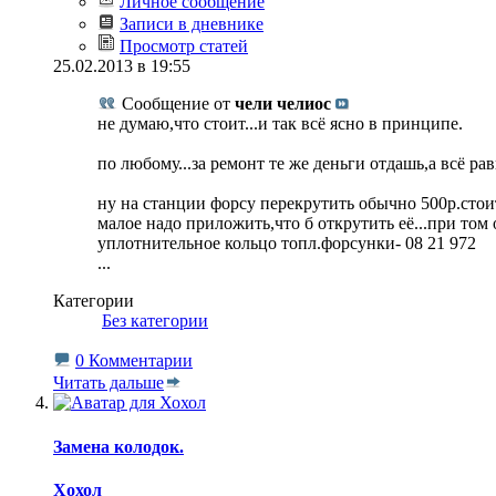
Личное сообщение
Записи в дневнике
Просмотр статей
25.02.2013 в 19:55
Сообщение от
чели челиос
не думаю,что стоит...и так всё ясно в принципе.
по любому...за ремонт те же деньги отдашь,а всё равн
ну на станции форсу перекрутить обычно 500р.стоит
малое надо приложить,что б открутить её...при том
уплотнительное кольцо топл.форсунки- 08 21 972
...
Категории
‎
Без категории
0 Комментарии
Читать дальше
Замена колодок.
Хохол