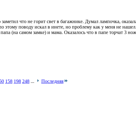
 заметил что не горит свет в багажнике. Думал лампочка, оказал
по этому поводу искал в инете, но проблему как у меня не нашел
апа (на самом замке) и мама. Оказалось что в папе торчат 3 ножк
50
158
198
248
...
Последняя