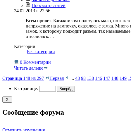
Просмотр статей
24.02.2013 в 22:56
Всем привет. Багажником пользуюсь мало, но как то
напряжение на лампочку, оказалось с замка. Много 
замок, к которому подходит разъем, так называемые п
отвалилась.
...
Категории
‎
Без категории
0 Комментарии
Читать дальше
Страница 148 из 297
Первая
...
48
98
138
146
147
148
149
1
К странице:
Сообщение форума
Отменить изменения