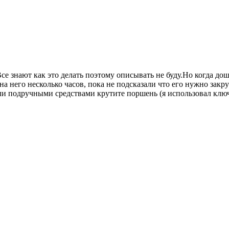
се знают как это делать поэтому описывать не буду.Но когда дош
а него несколько часов, пока не подсказали что его нужно закру
или подручными средствами крутите поршень (я использовал ключ