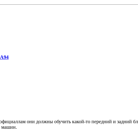
 А94
к официаллам они должны обучить какой-то передний и задний бл
х машин.