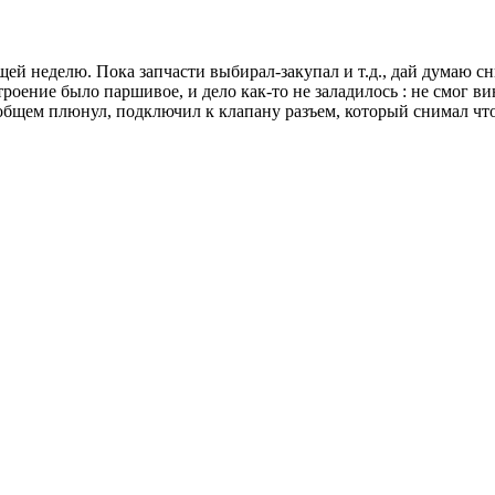
щей неделю. Пока запчасти выбирал-закупал и т.д., дай думаю 
оение было паршивое, и дело как-то не заладилось : не смог вин
в общем плюнул, подключил к клапану разъем, который снимал ч