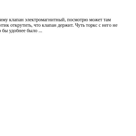
сниму клапан электромагнитный, посмотрю может там
тик открутить, что клапан держит. Чуть торкс с него не
то бы удобнее было
...