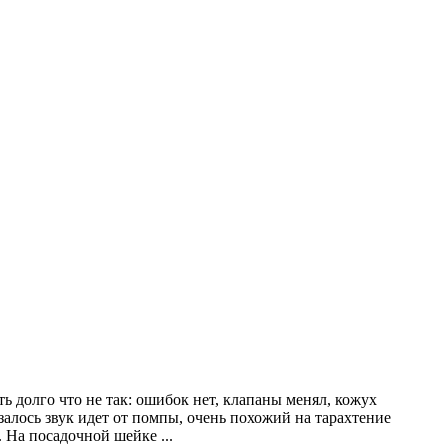
ь долго что не так: ошибок нет, клапаны менял, кожух
азалось звук идет от помпы, очень похожий на тарахтение
ь. На посадочной шейке
...