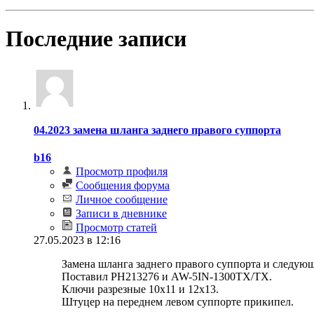
Последние записи
04.2023 замена шланга заднего правого суппорта
b16
Просмотр профиля
Сообщения форума
Личное сообщение
Записи в дневнике
Просмотр статей
27.05.2023 в 12:16
Замена шланга заднего правого суппорта и следующ
Поставил PH213276 и AW-5IN-1300TX/TX.
Ключи разрезные 10х11 и 12х13.
Штуцер на переднем левом суппорте прикипел.