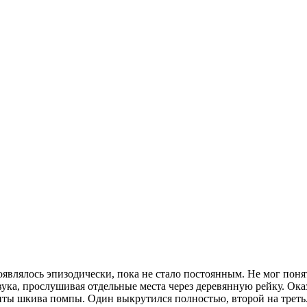
являлось эпизодически, пока не стало постоянным. Не мог понят
к звука, прослушивая отдельные места через деревянную рейку. Ок
нты шкива помпы. Один выкрутился полностью, второй на трет