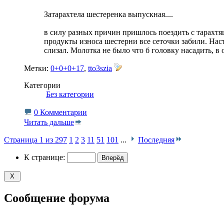
Затарахтела шестеренка выпускная....
в силу разных причин пришлось поездить с тарахтя
продукты износа шестерни все сеточки забили. Настр
слизал. Молотка не было что б головку насадить, 
Метки:
0+0+0+17
,
tto3szia
Категории
‎
Без категории
0 Комментарии
Читать дальше
Страница 1 из 297
1
2
3
11
51
101
...
Последняя
К странице:
Сообщение форума