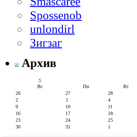
Smascaree
Spossenob
unlondirl
Зигзаг
Архив
<
Вс
Пн
Вт
26
27
28
2
3
4
9
10
11
16
17
18
23
24
25
30
31
1