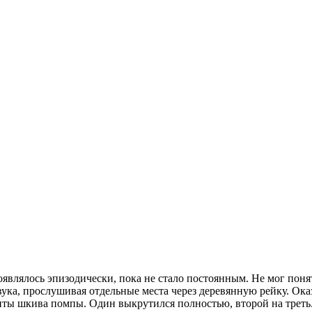
являлось эпизодически, пока не стало постоянным. Не мог понят
к звука, прослушивая отдельные места через деревянную рейку. Ок
нты шкива помпы. Один выкрутился полностью, второй на трет