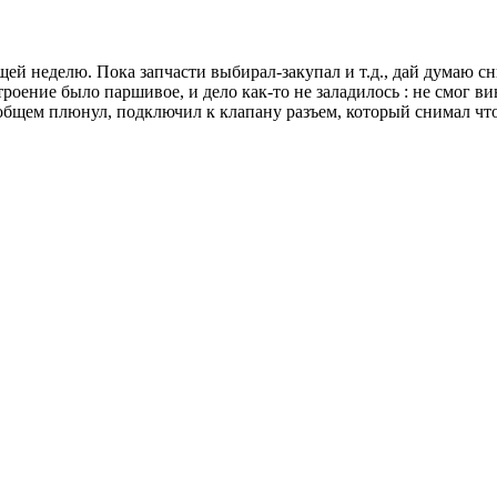
щей неделю. Пока запчасти выбирал-закупал и т.д., дай думаю 
оение было паршивое, и дело как-то не заладилось : не смог вин
в общем плюнул, подключил к клапану разъем, который снимал ч