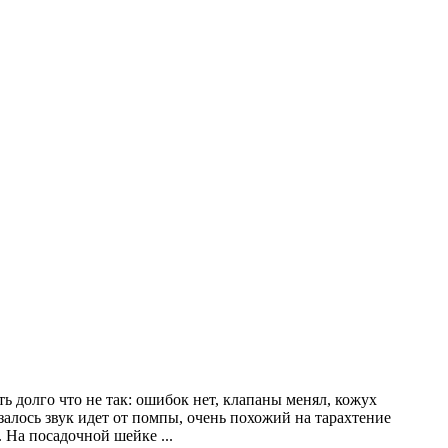
ь долго что не так: ошибок нет, клапаны менял, кожух
азалось звук идет от помпы, очень похожий на тарахтение
ь. На посадочной шейке
...