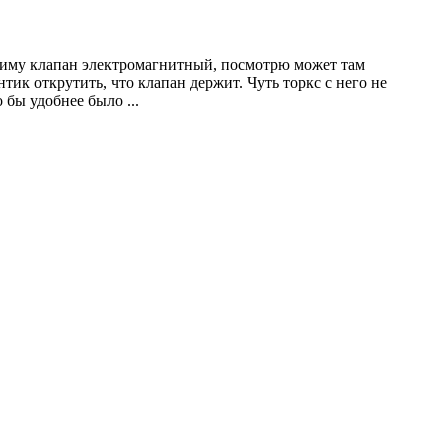
сниму клапан электромагнитный, посмотрю может там
тик открутить, что клапан держит. Чуть торкс с него не
то бы удобнее было
...