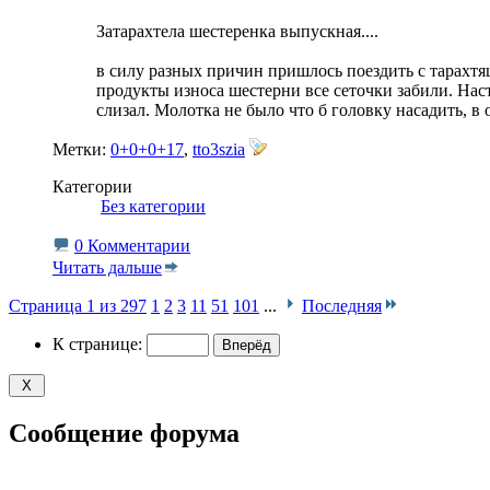
Затарахтела шестеренка выпускная....
в силу разных причин пришлось поездить с тарахтя
продукты износа шестерни все сеточки забили. Настр
слизал. Молотка не было что б головку насадить, 
Метки:
0+0+0+17
,
tto3szia
Категории
‎
Без категории
0 Комментарии
Читать дальше
Страница 1 из 297
1
2
3
11
51
101
...
Последняя
К странице:
Сообщение форума