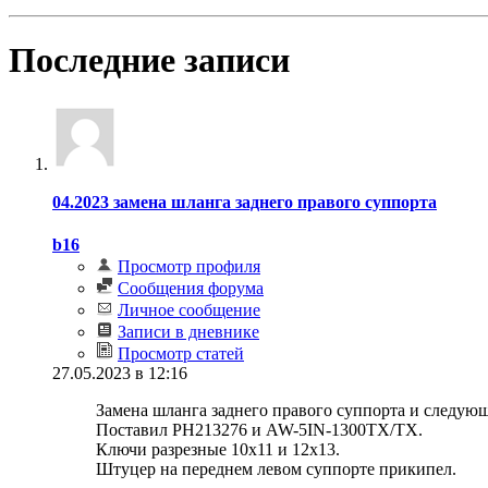
Последние записи
04.2023 замена шланга заднего правого суппорта
b16
Просмотр профиля
Сообщения форума
Личное сообщение
Записи в дневнике
Просмотр статей
27.05.2023 в 12:16
Замена шланга заднего правого суппорта и следующ
Поставил PH213276 и AW-5IN-1300TX/TX.
Ключи разрезные 10х11 и 12х13.
Штуцер на переднем левом суппорте прикипел.