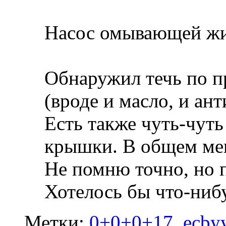
Насос омывающей жи
Обнаружил течь по п
(вроде и масло, и ан
Есть также чуть-чуть
крышки. В общем меня
Не помню точно, но п
Хотелось бы что-нибу
Метки:
0+0+0+17
,
ecby