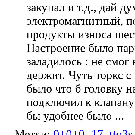
закупал и т.д., дай 
электромагнитный, 
продукты износа шест
Настроение было парш
заладилось : не смог
держит. Чуть торкс с
было что б головку н
подключил к клапану
бы удобнее было
...
Метки:
0+0+0+17
,
tto3s